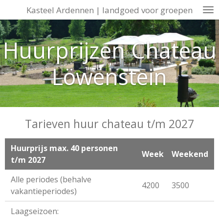
Kasteel Ardennen | landgoed voor groepen
Ga
direct
naar
Huurprijzen Chateau
de
hoofdinhoud
Löwenstein
Tarieven huur chateau t/m 2027
Huurprijs max. 40 personen
Week
Weekend
t/m 2027
Alle periodes (behalve
4200
3500
vakantieperiodes)
Laagseizoen: