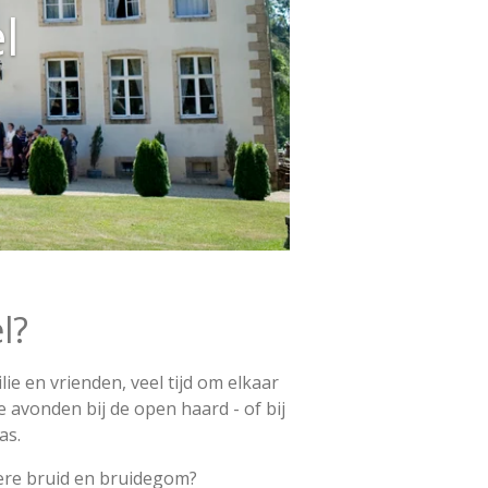
l
l?
ie en vrienden, veel tijd om elkaar
e avonden bij de open haard - of bij
as.
dere bruid en bruidegom?