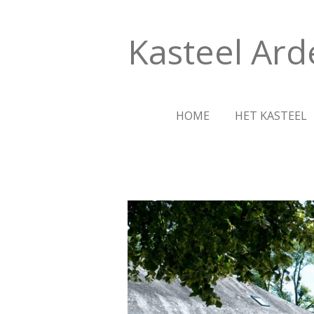
Ga
direct
Kasteel Ar
naar
de
hoofdinhoud
HOME
HET KASTEEL