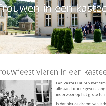
Trouwen in een kastee
rouwfeest vieren in een kastee
Een
kasteel huren
met famil
alle aandacht te geven, lang
mooi weer op het grote terr
Is dat niet de droom van ie